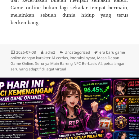
dan kecerdasan buatan menjadi semakin kabur.
Game online bukan lagi sekadar tempat bermain,
melainkan sebuah dunia hidup yang terus
berkembang.
Diposkan
Penulis
Kategori
Tag
2026-07-08
adm2
Uncategorized
era baru game
pada
online dengan karakter AI cerdas
,
interaksi nyata
,
Masa Depan
Game Online: Serunya Main Bareng NPC Berbasis AI
,
petualangan
seru yang adaptif di jagat virtual