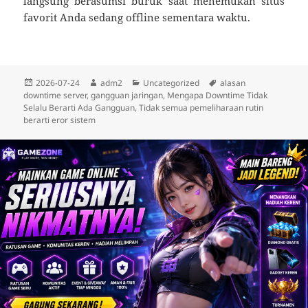
langsung berasumsi buruk saat menemukan situs
favorit Anda sedang offline sementara waktu.
Diposkan
Penulis
Kategori
Tag
2026-07-24
adm2
Uncategorized
alasan
pada
downtime server
,
gangguan jaringan
,
Mengapa Downtime Tidak
Selalu Berarti Ada Gangguan
,
Tidak semua pemeliharaan rutin
berarti eror sistem