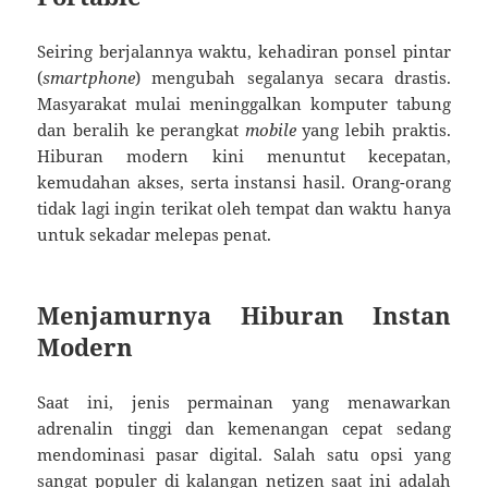
Seiring berjalannya waktu, kehadiran ponsel pintar
(
smartphone
) mengubah segalanya secara drastis.
Masyarakat mulai meninggalkan komputer tabung
dan beralih ke perangkat
mobile
yang lebih praktis.
Hiburan modern kini menuntut kecepatan,
kemudahan akses, serta instansi hasil. Orang-orang
tidak lagi ingin terikat oleh tempat dan waktu hanya
untuk sekadar melepas penat.
Menjamurnya Hiburan Instan
Modern
Saat ini, jenis permainan yang menawarkan
adrenalin tinggi dan kemenangan cepat sedang
mendominasi pasar digital. Salah satu opsi yang
sangat populer di kalangan netizen saat ini adalah