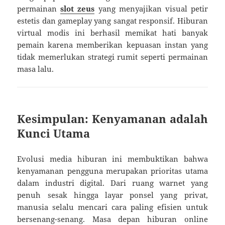
permainan
slot zeus
yang menyajikan visual petir
estetis dan gameplay yang sangat responsif. Hiburan
virtual modis ini berhasil memikat hati banyak
pemain karena memberikan kepuasan instan yang
tidak memerlukan strategi rumit seperti permainan
masa lalu.
Kesimpulan: Kenyamanan adalah
Kunci Utama
Evolusi media hiburan ini membuktikan bahwa
kenyamanan pengguna merupakan prioritas utama
dalam industri digital. Dari ruang warnet yang
penuh sesak hingga layar ponsel yang privat,
manusia selalu mencari cara paling efisien untuk
bersenang-senang. Masa depan hiburan online